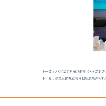
上一篇：AK1037系列低功耗锁控SoC芯片发
下一篇：多款智能视觉芯片创新成果亮相TUY