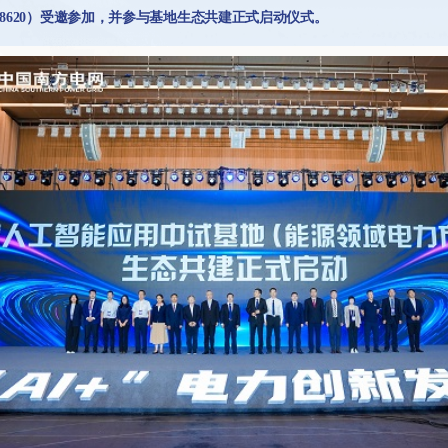
8620）受邀参加，并参与基地生态共建正式启动仪式。