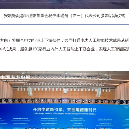
安凯微副总经理兼董事会秘书李瑾懿（左一）代表公司参加启动仪式
方向）将联合电力行业上下游伙伴，共同打通电力人工智能技术成果从研发到
的中试成果，服务超150家行业内外人工智能上下游企业，实现人工智能应