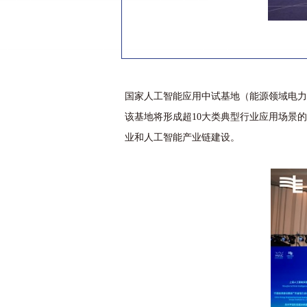
国家人工智能应用中试基地（能源领域电力
该基地将形成超10大类典型行业应用场景
业和人工智能产业链建设。